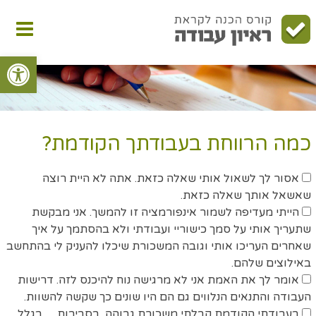
לג
תפריט
תוכן
ראשי
פתח סרגל
כמה הרווחת בעבודתך הקודמת?
אסור לך לשאול אותי שאלה כזאת. אתה לא היית רוצה
שאשאל אותך שאלה כזאת.
הייתי מעדיפה לשמור אינפורמציה זו להמשך. אני מבקשת
שתעריך אותי על סמך כישוריי ועבודתי ולא בהסתמך על איך
שאחרים העריכו אותי וגובה המשכורת שיכלו להעניק לי בהתחשב
באילוצים שלהם.
אומר לך את האמת אני לא מרגישה נוח להיכנס לזה. דרישות
העבודה והתנאים הנלווים גם הם היו שונים כך שקשה להשוות.
בעבודתי הקודמת קבלתי משכורת גבוהה, בסביבות... , בגלל